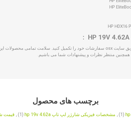
HP EliteBo
HP EliteBo
HP HDX16 P
شما می توانید هم اکنون از طریق سایت osx سفارشات خود را تکمیل کنید. سلامت تما
مچنین منتظر نظرات و پیشنهادات شما می باشیم.
برچسب های محصول
(1)
,
مشخصات فیزیکی شارژر لپ تاپ hp 19v 4.62a
(1)
,
قیمت شارژر 