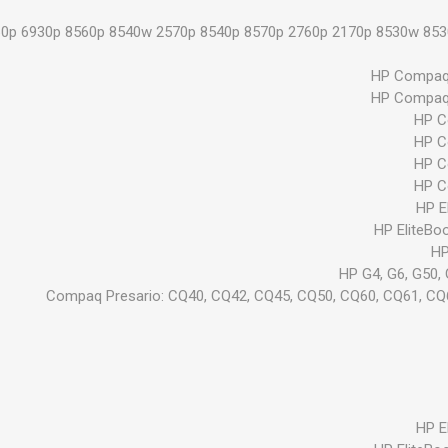
60p 6930p 8560p 8540w 2570p 8540p 8570p 2760p 2170p 8530w 853
HP Compaq 
HP Compaq 
HP C
HP C
HP C
HP C
HP E
HP EliteBo
HP
HP G4, G6, G50, 
Compaq Presario: CQ40, CQ42, CQ45, CQ50, CQ60, CQ61, CQ
HP E