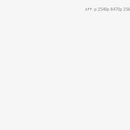
۸۴۴۰p 2540p 8470p 25