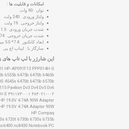
امکانات و قابلیت ها :
توان :90 وات
ولتاژ ورودی :240 ولت
ولتاژ خروجی :19 ولت
شدت جریان ورودی :1.5 آمپر
شدت جریان خروجی : 4.74 آمپر
ابعاد کانکتور :7.4* 5.0 میلی‌متر
سازگار با : لپتاپ اچ پی
این شارژر با لپ تاپ های 
001 HP-AP091F13 PPP014H-S
0b 6555b 6475b 6470b 6460b
0S 4545s 6470b 6475b 6570b
5 Pavilion Dv3 Dv4 Dv5 Dv6
۳۸۴۰۲۱-۰۰۲ ۳۹۱۱۷۳-۰۰۱ HP-AP091F13 PPP014H-S
HP 19.0V 4.74A 90W Adapter
HP 19.0V 4.74A Adapter 90W
HP Compaq
0s 6720t 6730b 6730s 6735b
nc6400 nc8430 Notebook PC