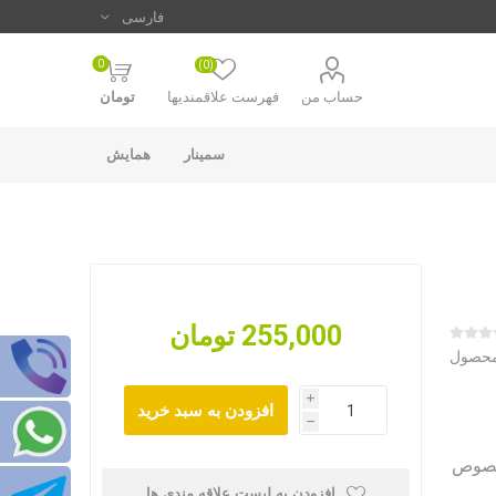
0
(0)
حساب من
فهرست علاقمندیها
تومان
سمینار
همایش
255,000 تومان
 محصول
i
h
های مخصوص
افزودن به لیست علاقه مندی ها