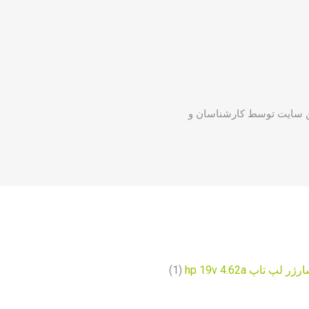
می محصولات این سایت توسط کارشناسان و
لپ تاپ hp 19v 4.62a
(1)