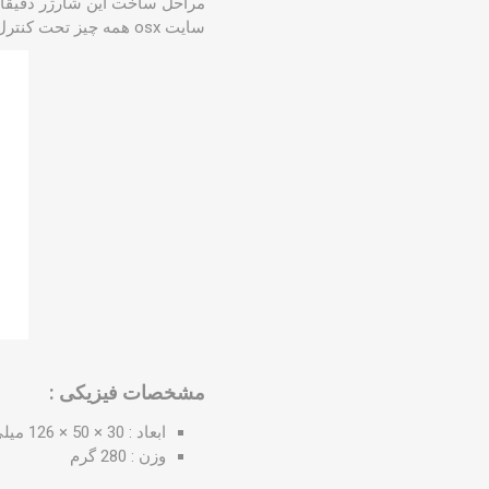
مراحل ساخت این شارژر دقیقا م
سایت osx همه چیز تحت کنترل کارشناسان ماست.
مشخصات فیزیکی :
ابعاد : 30 × 50 × 126 میلی متر
وزن : 280 گرم