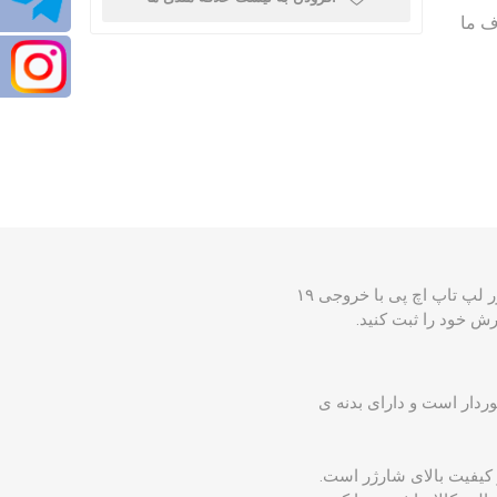
ی کنید. هدف ما
شارژر لپ تاپ HP 19V 4.62A از بهترین و کارآمد ترین شارژهای مخصوص لپ تاپ اچ پی می باشد. شارژر لپ تاپ اچ پی با خروجی ۱۹
زن نرمال و سبکی برخوردار است و دارای بدنه ی
شان از کیفیت بالای شارژر است.