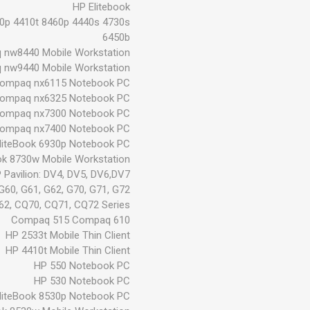
HP Elitebook
0p 4410t 8460p 4440s 4730s
6450b
nw8440 Mobile Workstation
nw9440 Mobile Workstation
ompaq nx6115 Notebook PC
ompaq nx6325 Notebook PC
ompaq nx7300 Notebook PC
ompaq nx7400 Notebook PC
liteBook 6930p Notebook PC
ok 8730w Mobile Workstation
 Pavilion: DV4, DV5, DV6,DV7
G60, G61, G62, G70, G71, G72
62, CQ70, CQ71, CQ72 Series
Compaq 515 Compaq 610
HP 2533t Mobile Thin Client
HP 4410t Mobile Thin Client
HP 550 Notebook PC
HP 530 Notebook PC
liteBook 8530p Notebook PC