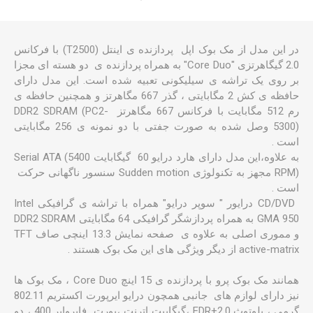
در این مدل از مک بوک اپل پردازنده ی اینتل (T2500) با فرکانس
2.0 گیگاهرتزی "Core Duo" به همراه پردازنده ی دو هسته ای مجزا
بر روی یک تراشه ی سیلیکونی تعبیه شده است. این مدل دارای
حافظه ی کش 2 مگابایتی ، گذر 667 مگاهرتز و همچنین حافظه ی
رم 512 مگابایت با فرکانس 667 مگاهرتز DDR2 SDRAM (PC2-
5300) وصل شده به صورت جفتی با دو نمونه ی 256 مگابایتی
است .
به علاوه،این مدل دارای هارد درایو 60 گیگابایت Serial ATA (5400
RPM) مجهز به تکنولوژی Sudden motion سنسور ناگهانی حرکت
است .
‏ CD/DVD درایور " سوپر درایو" همراه با تراشه ی گرافیکی Intel
GMA 950 به همراه پردازشگر گرافیکی 64 مگابایتی DDR2 SDRAM
و مموری اصلی به علاوه ی صفحه نمایش 13.3 اینچی صاف TFT
active-matrix از دیگر ویژگی های این مک بوک هستند .
همانند مک بوک پرو با پردازنده ی 15 اینچ Core Duo ، مک بوک ها
نیز دارای لوازم های جانبی همچون درایو ایرپورت اکستریم 802.11
گرمی ، بلوتوث 2.0+EDR ،گیگابیت اترنت ،پورت فایروایر 400 ، دو