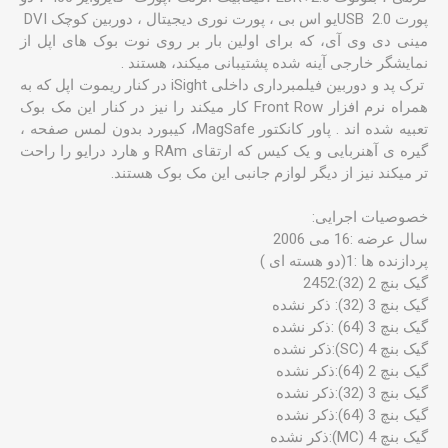
پورت USB 2.0یو اس بی ، پورت نوری دیجیتال ، دوربین کوچک DVI
مینی دی وی آی، که برای اولین بار بر روی نوت بوک های اپل از
نمایشگر خارجی آینه شده پشتیبانی میکند، هستند .
ترک پد و دوربین فیلمبرداری داخلی iSight در کنار ریموت اپل که به
همراه نرم افزار Front Row کار میکند را نیز در کنار این مک بوک
تعبیه شده اند . پاور کانکتور MagSafe، کیبورد بدون لمس صفحه ،
گیره ی آهنربایی و یک کیس که ارتقای RAm و هارد درایو را راحت
تر میکند نیز از دیگر لوازم جانبی این مک بوک هستند.
خصوصیات اجرایی:
سال عرضه :16 می 2006
پردازنده ها :1(دو هسته ای )
گیک بنچ 2 (32):2452
گیک بنچ 3 (32): ذکر نشده
گیک بنچ 3 (64) :ذکر نشده
گیک بنچ 4 (SC):ذکر نشده
گیک بنچ 2 (64):ذکر نشده
گیک بنچ 3 (32):ذکر نشده
گیک بنچ 3 (64):ذکر نشده
گیک بنچ 4 (MC):ذکر نشده