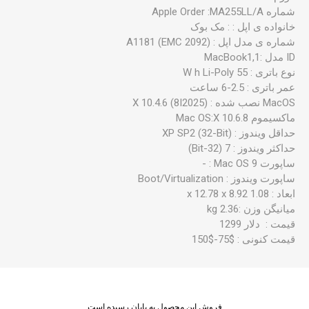
شماره Apple Order :MA255LL/A
خانواده ی اپل : : مک بوک
شماره ی مدل اپل : A1181 (EMC 2092)
نوع باتری : 55 W h Li-Poly
عمر باتری : 2.5-6 ساعت
ماکسیموم Mac OS:X 10.6.8
حداقل ویندوز : XP SP2 (32-Bit)
حداکثر ویندوز : 7 (32-Bit)
ساپورت Mac OS 9 : -
ساپورت ویندوز : Boot/Virtualization
ابعاد : 1.08 x 12.78 x 8.92
میانیگن وزن :2.36 kg
قیمت : دلار 1299
قیمت کنونی : $75-$150
فروش این محصول به پایان رسیده است