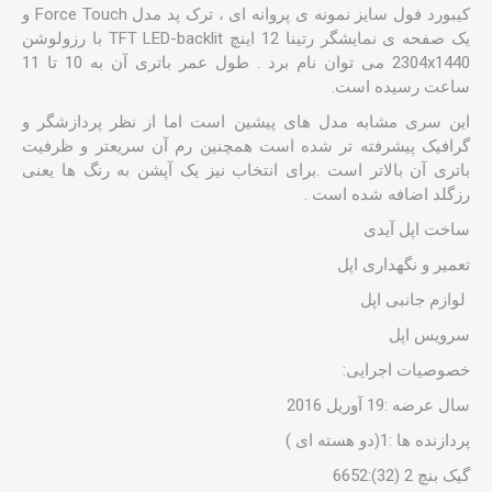
کیبورد فول سایز نمونه ی پروانه ای ، ترک پد مدل Force Touch و
یک صفحه ی نمایشگر رتینا 12 اینچ TFT LED-backlit با رزولوشن
2304x1440 می توان نام برد . طول عمر باتری آن به 10 تا 11
ساعت رسیده است.
این سری مشابه مدل های پیشین است اما از نظر پردازشگر و
گرافیک پیشرفته تر شده است همچنین رم آن سریعتر و ظرفیت
باتری آن بالاتر است .برای انتخاب نیز یک آپشن به رنگ ها یعنی
رزگلد اضافه شده است .
ساخت اپل آیدی
تعمیر و نگهداری اپل
لوازم جانبی اپل
سرویس اپل
خصوصیات اجرایی:
سال عرضه :19 آوریل 2016
پردازنده ها :1(دو هسته ای )
گیک بنچ 2 (32):6652