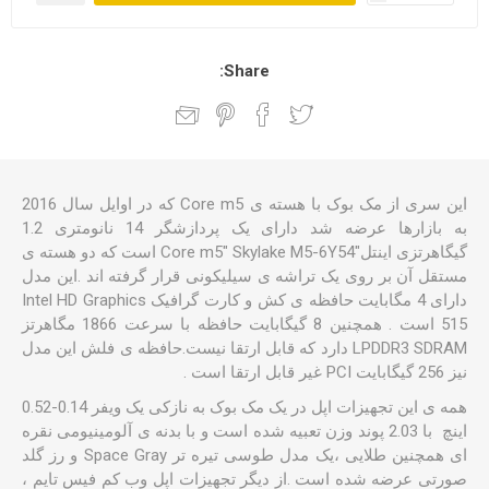
Share:
این سری از مک بوک با هسته ی Core m5 که در اوایل سال 2016
به بازارها عرضه شد دارای یک پردازشگر 14 نانومتری 1.2
گیگاهرتزی اینتل"Core m5" Skylake M5-6Y54 است که دو هسته ی
مستقل آن بر روی یک تراشه ی سیلیکونی قرار گرفته اند .این مدل
دارای 4 مگابایت حافظه ی کش و کارت گرافیک Intel HD Graphics
515 است . همچنین 8 گیگابایت حافظه با سرعت 1866 مگاهرتز
LPDDR3 SDRAM دارد که قابل ارتقا نیست.حافظه ی فلش این مدل
نیز 256 گیگابایت PCI غیر قابل ارتقا است .
همه ی این تجهیزات اپل در یک مک بوک به نازکی یک ویفر 0.14-0.52
اینچ با 2.03 پوند وزن تعبیه شده است و با بدنه ی آلومینیومی نقره
ای همچنین طلایی ،یک مدل طوسی تیره تر Space Gray و رز گلد
صورتی عرضه شده است .از دیگر تجهیزات اپل وب کم فیس تایم ،