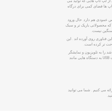
USB  و USB-C می باشد. امروزه بسیاری از لپ تاپ هایی که تولید می
 رسد. به همین دلیل لپ تاپ ها فضای کمی برای درگاه
رنس عمودی هم دارد. حال ورود
 داده است که محصولاتی باریک تر و سبک
 سنگین نیست.
 فناوری روی آورده اند . این
احت تر کرده است.
این پورت می باشد را به تلویزیون و نمایشگر
مجهز به HDMI متصل کنید. برای انتقال اطلاعات و شارژر دستگاه های آی او اس با استفاده از یک پورت USB به دستگاه هایی مانند
ائه می کنیم . شما می توانید
د.