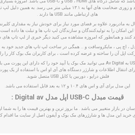
این کابل دارای سه پورت می باشد که شامل درگاه های ، HDMI
شوند ضخامت های کمی دارند و زوری ضخامت های آنها به ۱۳.۱ میلی متر می
های ارتباطی مانند USB ها دارند .
ال به مادربورد علاوه بر فضای مورد نیاز برای خودش نیاز به مقداری کلی
کانتکتورها و درگاه های USB-C این امکان را به تولیدکنندگان و سازندگان لپ تاپ ها و تبلت ها
ید کنند و همانطور که امروزه مشاهده می کنید دیگر خبری از لپ تاپ های
، اچ پی ، مایکروسافت و ... همگی در ساخت لپ تاپ های جدید خود به این
 اپل آن را ساخته و عرضه کرده است ، برای کاربران مک بوک کار را ر
شما با استفاده از مبدل USB-C به Av Digital می توانید مک بوک یا آیپد خود را که دارای 
فلش درایو ، دوربین یا کابل USB متصل شوید.
این مدل برای آی و اس های ۱۰.۴ و ۱۲ به بعد قابل استفاده می باشد.
قیمت مبدل USB-C اپل مدل Digital av :
 در بازار متغییر می باشد . ما بروز ترین و بهترین قیمت ها را به شما ار
ی خرید این مدل ها و شارژرهای مک بوک و آیفون اصل از سایت ما اقدام کنی