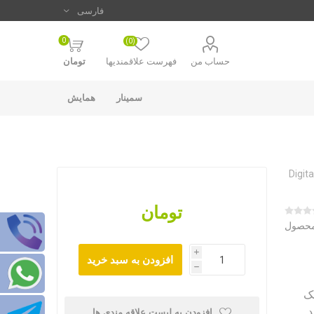
0
(0)
حساب من
فهرست علاقمندیها
تومان
سمینار
همایش
تومان
 محصول
i
h
H ، شارژ مک
.
افزودن به لیست علاقه مندی ها