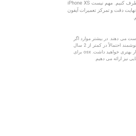
شما وقتی به 30 درصد باتری برسد خاموش می شود؟ ما می توانیم آن را برطرف کنیم. مهم نیست iPhone XS
برای شما مهم است، بنابراین با نهایت دقت و تمرکز تعمیرات آیفون
ت می دهند. در بیشتر موارد اگر
باتری را 500 بار به طور کامل شارژ کنید ، تفاوت عملکرد بسیار محسوس خواهد بود. 500 بار شارژ تلفن هوشمند احتمالاً در کمتر از 2 سال
انجام می شود ، بنابراین اگر iPhone XS شما بیش از 2 سال سن داشته باشد ، با باتری جدید عملکرد بسیار بهتری خواهید داشت. osx برای
ی نیز ارائه می دهیم.