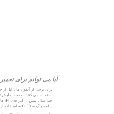
آیا می توانم برای تعمیر iPhone XS خود یک صفحه OLED تهیه کنم
سامسونگ به OLED به استفاده از آنها ادامه دادند و هنوز از صفحه نمایش LCD در iPhone 8 ، XR و حتی مدل iPhone 11 استفاده می کنند.