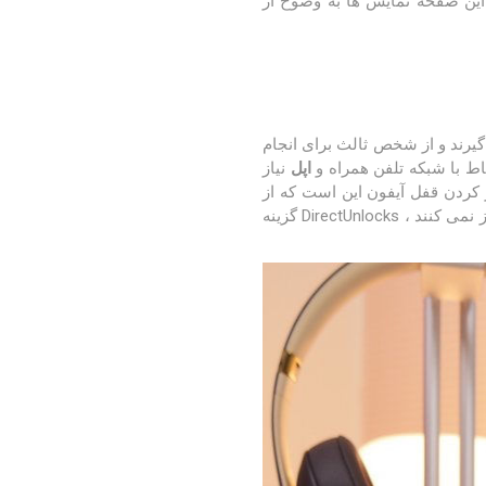
 تهیه کرده ایم. برای اکثر مردم ، این صفحه نمایش ها به وضوح از
گیرند و از شخص ثالث برای انجام
اپل
نیاز
از کردن قفل آیفون این است که از
شبکه تلفن همراه خود بخواهید این کار را انجام دهد. اگر این امکان پذیر نیست یا به دلایلی قفل iPhone را باز نمی کنند ، DirectUnlocks گزینه