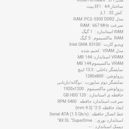
مدل ROM/Firmware : EFI
ساختار EFI : 64 بیت
کش L1 : 32;
مدل RAM :PC2-5300 DDR2
سرعت RAM : 667 MHz
ویدیو کارت : Intel GMA X3100
مدل VRAM : لحیم شده
نمایشگر داخلی : 13.3 اینچ
رزولوشن : 1280x800
نمایشگر دوم ساپورت : دوگانه/بازتابی
رزولوشن ماکسیموم : 1920x1200
حافظه ی استاندارد : 120 GB HDD
سرعت استاندارد حافظه : 5400 RPM
ابعاد حافظه :2.5" (9.5 mm)
خط اتصال حافظه : Serial ATA (1.5 Gb/s)
استاندارد نوری : 8X DL "SuperDrive"
دیسک استاندارد : --