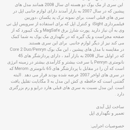
این سری از مک بوک دو هسته ای سال 2008 همانند مدل های
پیشین که در سال 2007 به بازار آمدند دارای لوازم جانبی اپل در
سری های قبلی است .برای نمونه ترک پد یکسان ،دوربین
فیلمبرداری iSight و کنترل اپل که برای استفاده از سرویس اپل تی
وی به آن نیاز دارید .پورت شارژ برق MagSafe و یک کیبورد که از
صفحه مجزاست و یک گیره که در نگهداری مک بوک به شما کمک
می کند نیز از دیگر لوازم جانبی برای این سری هستند.
در مقایسه با مدل های پیشین ، این مک بوک Core 2 Duo/Penryn
که در اوایل سال 2008 به بازار آمد ، دارای پردازشگر های 45
نانومتری Penryn با سرعت بیشتر و کارآمدی بیشتر در زمینه انرژی
است که آن را در مقابل با پردازشگر های 65 نانومتری Merom که
در سری های اواخر 2007 عرضه شده بودند قرار می دهد . البته
گفتنی است که حافظه ی کش این مدل به 3 مگابایت تقلیل یافت
است .این مدل نسبت به سری های قبلی هارد درایو و رم بزرگتری
دارد .
ساخت اپل آیدی
تعمیر و نگهداری اپل
خصوصیات اجرایی: