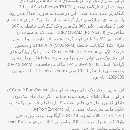
در این مدل از مک بوک دو هسته ای Core 2 Duo پردازنده ی
دوهسته ای اینتل 45 نانومتری Penryn T8100 با فرکانس 2.1
گیگاهرتز تعبیه شده است . این دو هسته به صورت جداگانه بر روی
یک تراشه ی سیلیکونی قرار گرفته اند .این مک بوک دارای حافظه ی
کش 3 مگابایتی ، گذر 800 مگاهرتز و یک گیگابایت حافظه ی 667
مگاهرتزی DDR2 SDRAM (PC2-5300) است که به صورت دو
حافظه ی 512 مگابایتی قرار گرفته شده اند. هارد درایو این مدل
دارای 120 گیگابایت حافظه Serial ATA (5400 RPM) و سنسور
حرکت ناگهانی Sudden Motion Sensor است.از دیگر ویژگی های
این مک بوک می توان سوپر درایو با سرعت 8 تا 24 ، پردازنده ی
گرافیک اینتل GMA X3100 یا 144 مگابایت حافظه ی DDR2 SDRAM
و صفحه ی نمایشگر 13.3 اینچی TFT active-matrix با رزولوشن
1280x800 نام برد .
این سری از مک بوک های دوهسته ای مدل Core 2 Duo/Penryn که
در اوایل سال 2008 عرضه شدند همانند دیگر مدل های مک بوک
دارای کیس با طراحی خاص هستند که ارتقا را راحت تر میکنند . به
علاوه مانند سری های قبلی دارای AirPort Extreme
(802.11a/b/g/n)، بلوتوث 2.0+EDR،گیگابیت اترنت ،پورت فایر
وار400 به همراه دو پورت 2.0 یو اس بی USB و در نهایت mini-DVI
با قابلیت نمایش خارجی است .