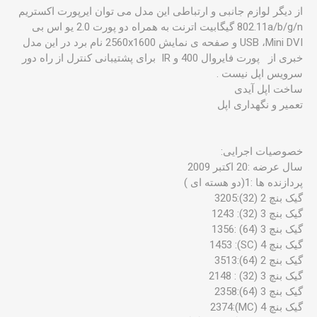
از دیگر لوازم جانبی و ارتباطی این مدل می توان ایرپورت اکستریم
802.11a/b/g/n گیگابیت اترنت به همراه دو پورت 2.0 یو اس بی
USB ،Mini DVI و صفحه ی نمایش 2560x1600 نام برد در این مدل
خبری از پورت فایروال 400 و IR برای پشتیبانی کنترل از راه دور
سرویس اپل نیست .
ساخت اپل آیدی
تعمیر و نگهداری اپل
خصوصیات اجرایی:
سال عرضه :20 اکتبر 2009
پردازنده ها :1(دو هسته ای )
گیک بنچ 2 (32):3205
گیک بنچ 3 (32): 1243
گیک بنچ 3 (64) :1356
گیک بنچ 4 (SC): 1453
گیک بنچ 2 (64):3513
گیک بنچ 3 (32) : 2148
گیک بنچ 3 (64):2358
گیک بنچ 4 (MC):2374