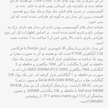
در این سری از مک بوک های"Core 2 Duo" 2.26 دو هسته ای اپل
شاهد بدنه ی یکپارچه پلی کربناتی یونی بادی به جای بدنه ی
آلومینیومی در سری های قبلی مک بوک و مک بوک پرو هستیم .
قسمت زیرین این مدل نیز به گونه ای طراحی شده است که لیز
نمی خورد .
همانند مدل های آلومینیومی یونی بادی این مدل هم دارای ترک پد
مولتی تاچ و باتری لحیم شده است . بر اساس اظهارات اپل این نوع
طراحی باتری باعث بالا رفتن عمر از 5 ساعت به 7 ساعت شده
است .
این مدل دارای پردازشگر 45 نانومتری اینتل Penryn با فرکانس
2.26 گیگاهرتز P7550 است که دو هسته ی آن به صورت مجزا بر
روی یک تراشه ی سیلیکونی قرار گرفته اند . این سری مک بوک
حافظه ی کش 3 مگابایت با گذر 1066 مگاهرتز و حافظه ی 2
گیگابایت 1066 مگاهرتز DDR2 SDRAM (PC2-5300) دارد که به
صورت دو حافظه ی 1 گیگابایتی قرار گرفته اند . این مک بوک 250
گیگابایت هارد درایو Serial ATA (5400 RPM) و سوپر درایو با
سرعت 8X DL داراست .پردازشگر گرافیکی آن نیز مدل NVIDIA
GeForce 9400M با حافظه ی 256 مگابایتی SDRAM و تصویر
نمایشگر آن 13.3 اینچ TFT active-matrix با رزولوشن
1280x800است.