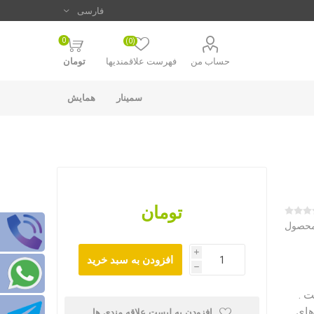
0
(0)
حساب من
فهرست علاقمندیها
تومان
سمینار
همایش
تومان
 محصول
i
h
ست .
های
افزودن به لیست علاقه مندی ها