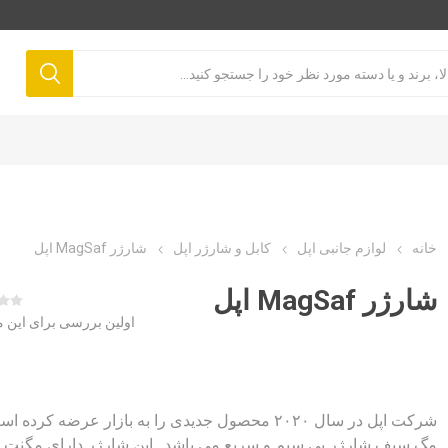
خانه
لوازم جانبی اپل
کابل و شارژر اپل
شارژر MagSaf اپل
شارژر MagSaf اپل
اولین بررسی برای این
شرکت اپل در سال ۲۰۲۰ محصول جدیدی را به بازار عرضه کرده ا
مگ سیف شارژر بی سیم و سریع می باشد . این شارژر دارای مگنت 