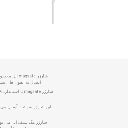
شارژر magsafe اپل
اتصال به آیفون های نسل جدید یعنی آیفون ۱۲ و ۱۲ پرو می باشد 
شارژر
این شارژر به پشت آیفون می چ
شارژر مگ سیف اپل می تواند